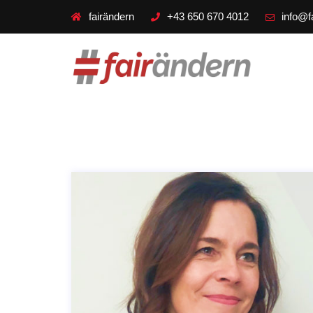
fairändern
+43 650 670 4012
info@f