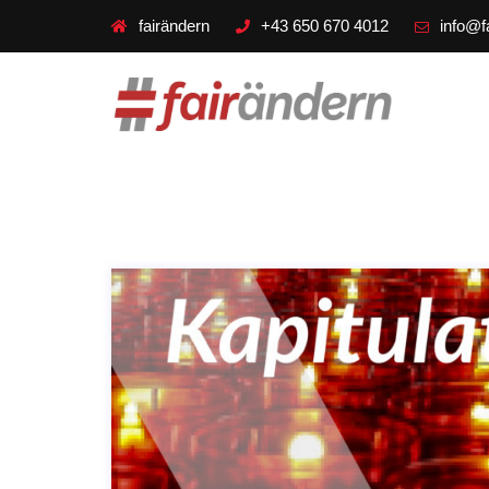
fairändern
+43 650 670 4012
info@f