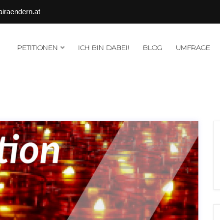
airaendern.at
PETITIONEN
ICH BIN DABEI!
BLOG
UMFRAGE