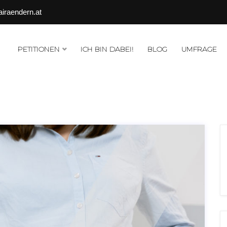
airaendern.at
PETITIONEN
ICH BIN DABEI!
BLOG
UMFRAGE