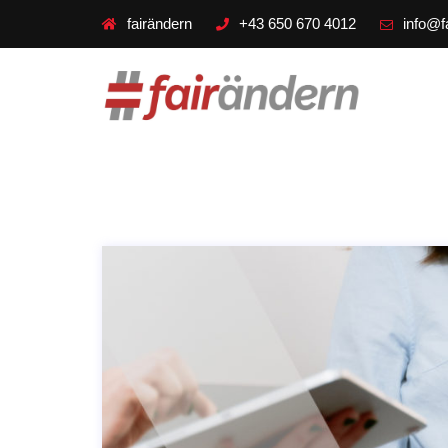
fairändern
+43 650 670 4012
info@f