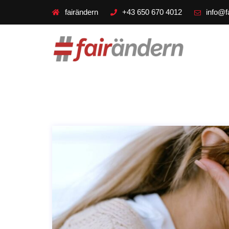
fairändern
+43 650 670 4012
info@f