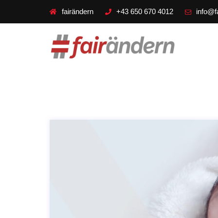
fairändern
+43 650 670 4012
info@f