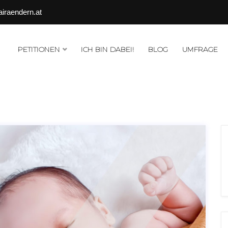
airaendern.at
PETITIONEN
ICH BIN DABEI!
BLOG
UMFRAGE