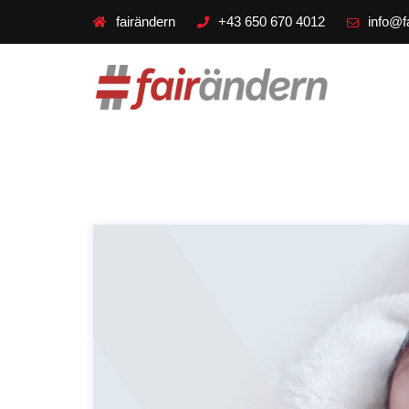
fairändern
+43 650 670 4012
info@f