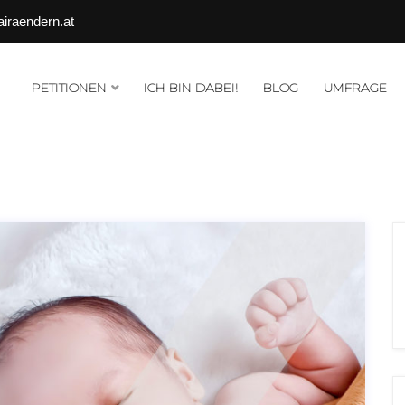
airaendern.at
PETITIONEN
ICH BIN DABEI!
BLOG
UMFRAGE