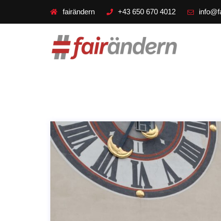
fairändern
+43 650 670 4012
info@f