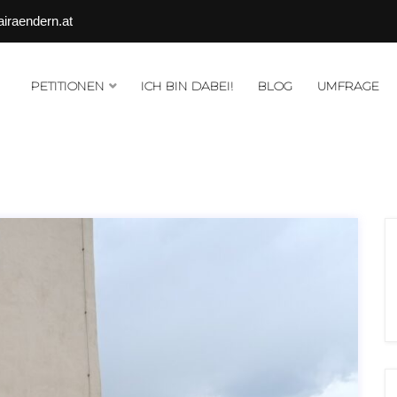
airaendern.at
PETITIONEN
ICH BIN DABEI!
BLOG
UMFRAGE