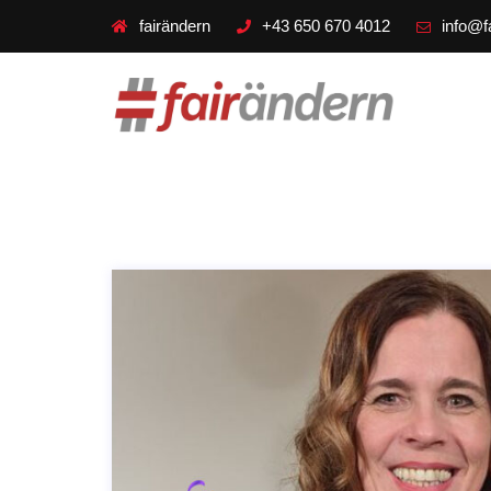
fairändern
+43 650 670 4012
info@f