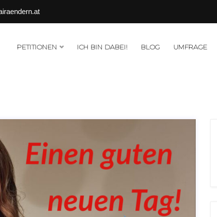
airaendern.at
PETITIONEN
ICH BIN DABEI!
BLOG
UMFRAGE