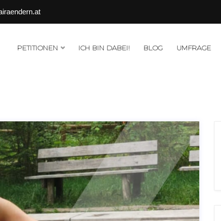
airaendern.at
PETITIONEN
ICH BIN DABEI!
BLOG
UMFRAGE