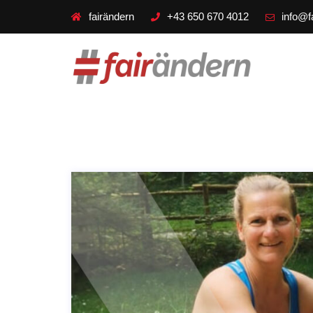
fairändern
+43 650 670 4012
info@f