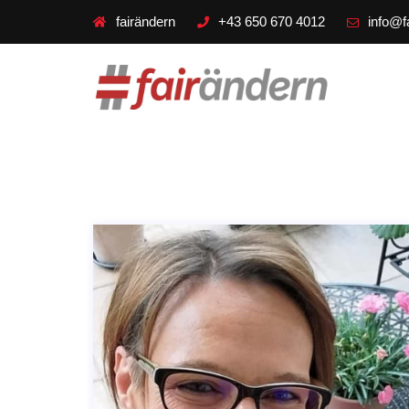
fairändern
+43 650 670 4012
info@f