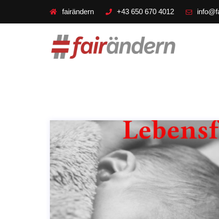
fairändern
+43 650 670 4012
info@f