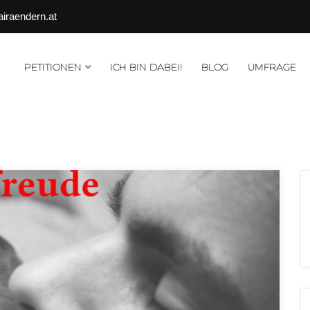
airaendern.at
PETITIONEN
ICH BIN DABEI!
BLOG
UMFRAGE