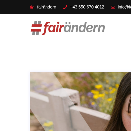
fairändern
+43 650 670 4012
info@f