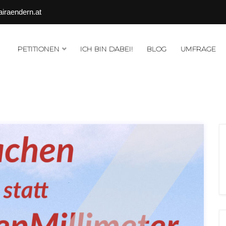
airaendern.at
PETITIONEN
ICH BIN DABEI!
BLOG
UMFRAGE