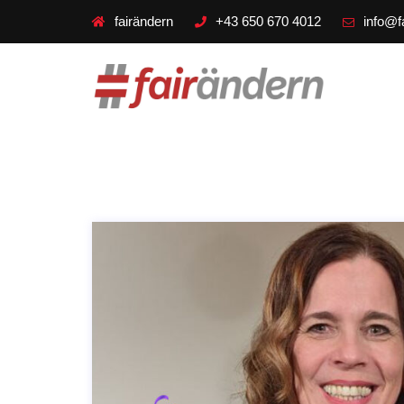
fairändern
+43 650 670 4012
info@f