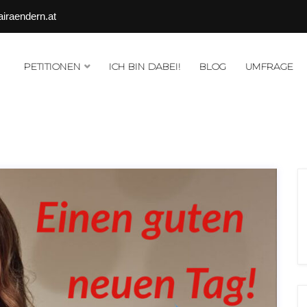
airaendern.at
PETITIONEN
ICH BIN DABEI!
BLOG
UMFRAGE