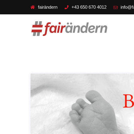
fairändern
+43 650 670 4012
info@f