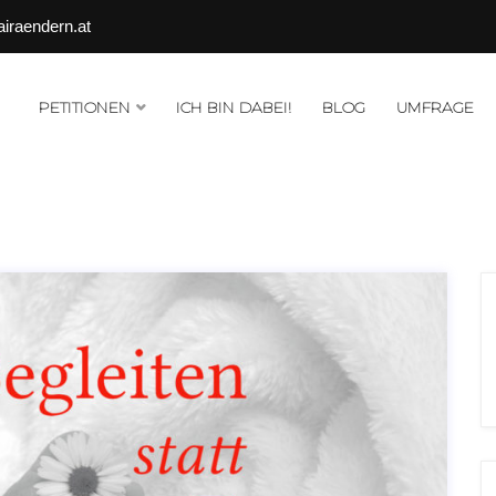
airaendern.at
PETITIONEN
ICH BIN DABEI!
BLOG
UMFRAGE