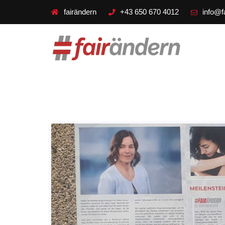
fairändern
+43 650 670 4012
info@f