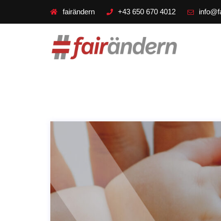
fairändern
+43 650 670 4012
info@f