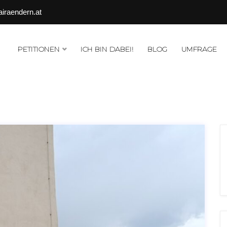
airaendern.at
PETITIONEN
ICH BIN DABEI!
BLOG
UMFRAGE