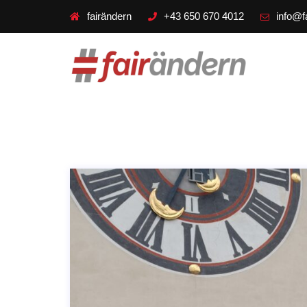
fairändern
+43 650 670 4012
info@f