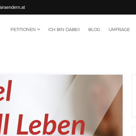
airaendern.at
PETITIONEN
ICH BIN DABEI!
BLOG
UMFRAGE