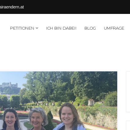
airaendern.at
PETITIONEN
ICH BIN DABEI!
BLOG
UMFRAGE