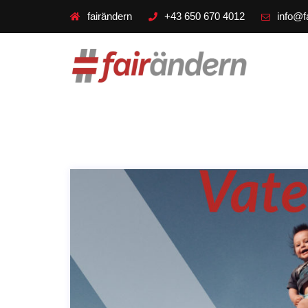
fairändern
+43 650 670 4012
info@f