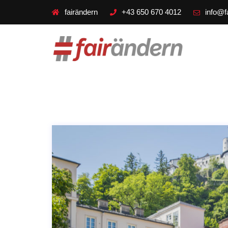
fairändern
+43 650 670 4012
info@f