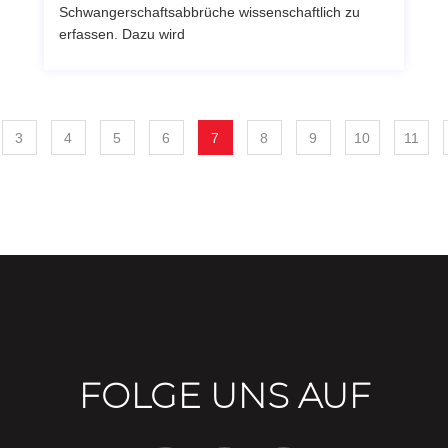
Schwangerschaftsabbrüche wissenschaftlich zu
erfassen. Dazu wird
3
4
5
6
7
8
9
10
11
FOLGE UNS AUF