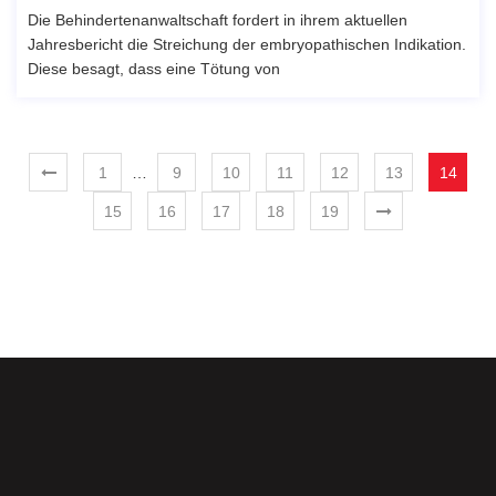
Die Behindertenanwaltschaft fordert in ihrem aktuellen
Jahresbericht die Streichung der embryopathischen Indikation.
Diese besagt, dass eine Tötung von
1
…
9
10
11
12
13
14
15
16
17
18
19